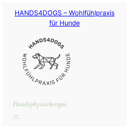
Zum
HANDS4DOGS – Wohlfühlpraxis
Inhalt
springen
für Hunde
Hundephysiotherapie