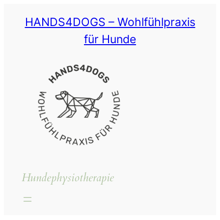
Zum
HANDS4DOGS – Wohlfühlpraxis
Inhalt
springen
für Hunde
Hundephysiotherapie