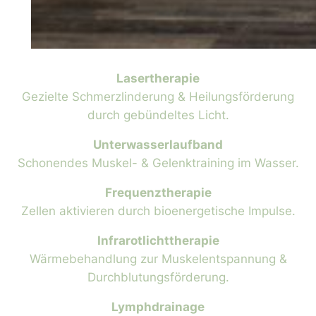
Lasertherapie
Gezielte Schmerzlinderung & Heilungsförderung
durch gebündeltes Licht.
Unterwasserlaufband
Schonendes Muskel- & Gelenktraining im Wasser.
Frequenztherapie
Zellen aktivieren durch bioenergetische Impulse.
Infrarotlichttherapie
Wärmebehandlung zur Muskelentspannung &
Durchblutungsförderung.
Lymphdrainage