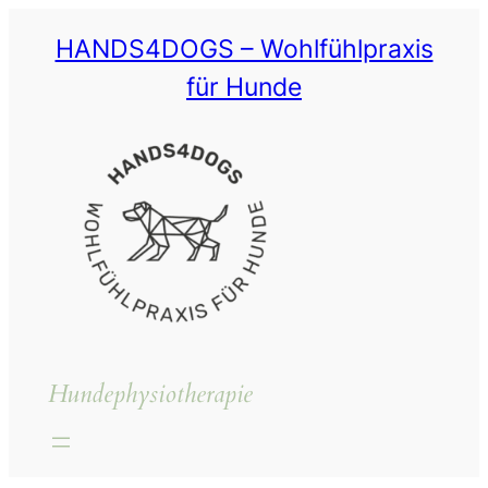
Zum
HANDS4DOGS – Wohlfühlpraxis
Inhalt
springen
für Hunde
Hundephysiotherapie